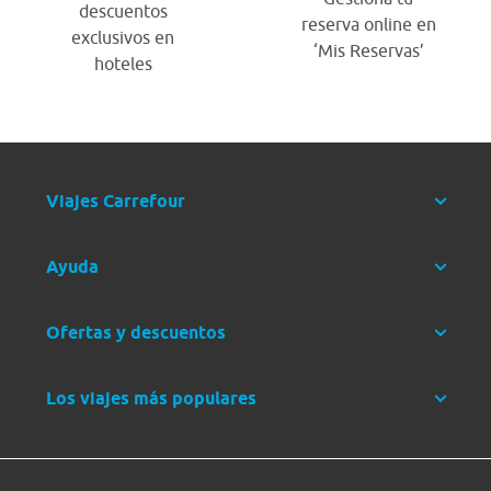
descuentos
reserva online en
exclusivos en
‘Mis Reservas’
hoteles
Viajes Carrefour
Ayuda
Ofertas y descuentos
Los viajes más populares