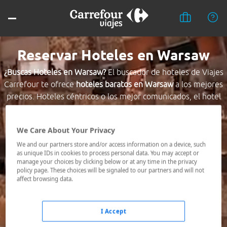
Reservar Hoteles en Warsaw
¿Buscas Hoteles en Warsaw?
El buscador de hoteles de Viajes
Carrefour te ofrece
hoteles baratos en Warsaw
a los mejores
precios. Hoteles céntricos o los mejor comunicados, el hotel
que busques nosotros te lo encontramos al mejor precio.
We Care About Your Privacy
Destino *
We and our partners store and/or access information on a device, such
as unique IDs in cookies to process personal data. You may accept or
manage your choices by clicking below or at any time in the privacy
Fechas *
policy page. These choices will be signaled to our partners and will not
06/08/2026 - 07/08/2026
affect browsing data.
Ocupación *
1 habitación, 2 adultos
I Accept