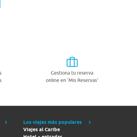
s
Gestiona tu reserva
s
online en ‘Mis Reservas’
Los viajes más populares
Viajes al Caribe
Hotel + entradas