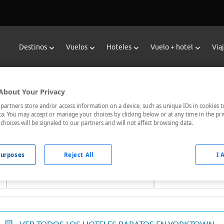
Destinos
Vuelos
Hoteles
Vuelo + hotel
Via
Reservar Hoteles en Yorktown
About Your Privacy
oteles de Viajes Carrefour te ofrece
hoteles baratos en Yorkt
artners store and/or access information on a device, such as unique IDs in cookies t
a. You may accept or manage your choices by clicking below or at any time in the pri
nicados, el hotel que busques nosotros te lo encontramos al me
choices will be signaled to our partners and will not affect browsing data.
urposes
Reject All
I 
Fechas *
Ocupación *
08/08/2026 - 09/08/2026
1 habitación, 2 ad