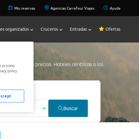
Mis reservas
Agencias Carrefour Viajes
Ayuda
jes organizados
Cruceros
Entradas
Ofertas
own
a los mejores precios. Hoteles céntricos o los
o process
vacy policy
jor precio.
Accept
ultos
Buscar