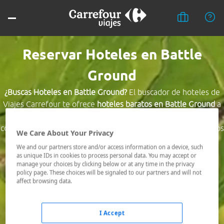
Reservar Hoteles en Battle
Ground
¿Buscas Hoteles en Battle Ground?
El buscador de hoteles de
Viajes Carrefour te ofrece
hoteles baratos en Battle Ground
a
los mejores precios. Hoteles céntricos o los mejor
comunicados, el hotel que busques nosotros te lo encontramos
We Care About Your Privacy
al mejor precio.
We and our partners store and/or access information on a device, such
as unique IDs in cookies to process personal data. You may accept or
Destino *
manage your choices by clicking below or at any time in the privacy
policy page. These choices will be signaled to our partners and will not
affect browsing data.
Fechas *
08/08/2026 - 09/08/2026
I Accept