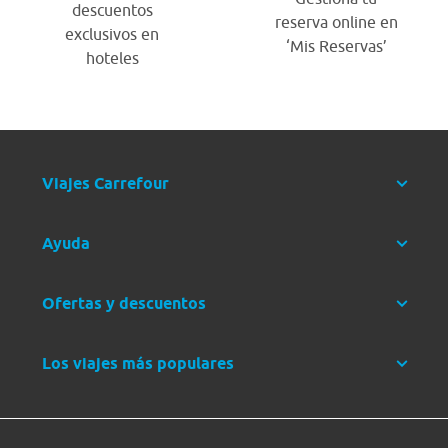
descuentos
reserva online en
exclusivos en
‘Mis Reservas’
hoteles
Viajes Carrefour
Ayuda
Ofertas y descuentos
Los viajes más populares