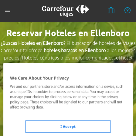
Reservar Hoteles en Ellenboro
¿Buscas Hoteles en Ellenboro?
El buscador de hoteles de Viajes
Carrefour te ofrece
hoteles baratos en Ellenboro
a los mejores
precios. Hoteles céntricos o los mejor comunicados, el hotel
que busques nosotros te lo encontramos al mejor precio.
We Care About Your Privacy
Destino *
We and our partners store and/or access information on a device, such
as unique IDs in cookies to process personal data. You may accept or
manage your choices by clicking below or at any time in the privacy
Fechas *
policy page. These choices will be signaled to our partners and will not
07/08/2026 - 08/08/2026
affect browsing data.
Ocupación *
1 habitación, 2 adultos
I Accept