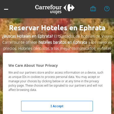
Reservar Hoteles en Ephrata
¿Buscas Hoteles en Ephrata?
El buscador de hoteles de Viajes
Carrefour te ofrece
hoteles baratos en Ephrata
a los mejores
precios. Hoteles céntricos o los mejor comunicados, el hotel
que busques nosotros te lo encontramos al mejor precio.
We Care About Your Privacy
Destino *
We and our partners store and/or access information on a device, such
as unique IDs in cookies to process personal data. You may accept or
manage your choices by clicking below or at any time in the privacy
Fechas *
policy page. These choices will be signaled to our partners and will not
09/08/2026 - 10/08/2026
affect browsing data.
Ocupación *
1 habitación, 2 adultos
I Accept