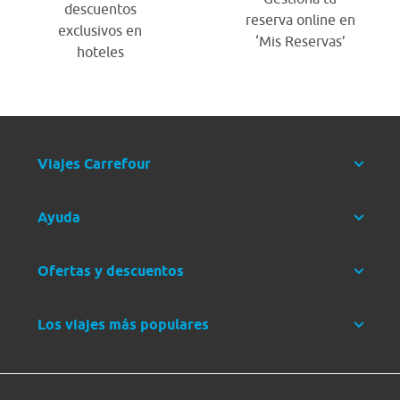
descuentos
reserva online en
exclusivos en
‘Mis Reservas’
hoteles
Viajes Carrefour
Ayuda
Ofertas y descuentos
Los viajes más populares