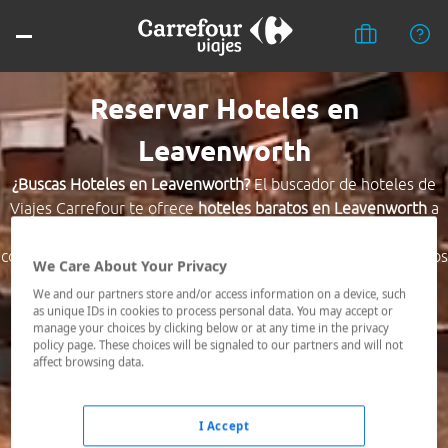
Reservar Hoteles en
Leavenworth
¿Buscas Hoteles en Leavenworth?
El buscador de hoteles de
Viajes Carrefour te ofrece
hoteles baratos en Leavenworth
a
los mejores precios. Hoteles céntricos o los mejor
comunicados, el hotel que busques nosotros te lo encontramos
We Care About Your Privacy
al mejor precio.
We and our partners store and/or access information on a device, such
as unique IDs in cookies to process personal data. You may accept or
Destino *
manage your choices by clicking below or at any time in the privacy
policy page. These choices will be signaled to our partners and will not
affect browsing data.
Fechas *
07/08/2026 - 08/08/2026
I Accept