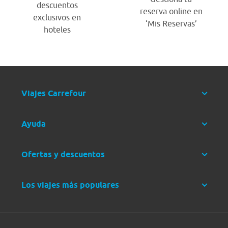
descuentos
reserva online en
exclusivos en
‘Mis Reservas’
hoteles
Viajes Carrefour
Ayuda
Ofertas y descuentos
Los viajes más populares