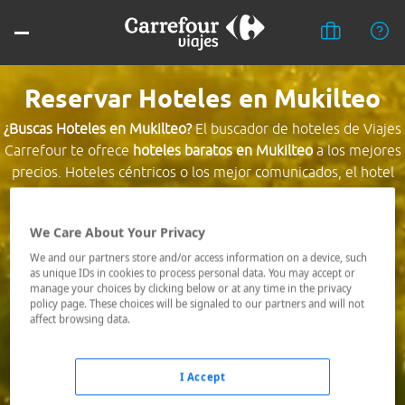
Reservar Hoteles en Mukilteo
¿Buscas Hoteles en Mukilteo?
El buscador de hoteles de Viajes
Carrefour te ofrece
hoteles baratos en Mukilteo
a los mejores
precios. Hoteles céntricos o los mejor comunicados, el hotel
que busques nosotros te lo encontramos al mejor precio.
We Care About Your Privacy
Destino *
We and our partners store and/or access information on a device, such
as unique IDs in cookies to process personal data. You may accept or
manage your choices by clicking below or at any time in the privacy
Fechas *
policy page. These choices will be signaled to our partners and will not
07/08/2026 - 08/08/2026
affect browsing data.
Ocupación *
1 habitación, 2 adultos
I Accept