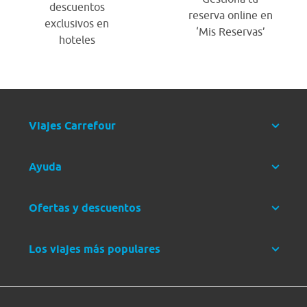
descuentos
reserva online en
exclusivos en
‘Mis Reservas’
hoteles
Viajes Carrefour
Ayuda
Ofertas y descuentos
Los viajes más populares