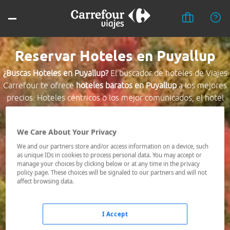
Reservar Hoteles en Puyallup
¿Buscas Hoteles en Puyallup?
El buscador de hoteles de Viajes
Carrefour te ofrece
hoteles baratos en Puyallup
a los mejores
precios. Hoteles céntricos o los mejor comunicados, el hotel
que busques nosotros te lo encontramos al mejor precio.
We Care About Your Privacy
Destino *
We and our partners store and/or access information on a device, such
as unique IDs in cookies to process personal data. You may accept or
manage your choices by clicking below or at any time in the privacy
Fechas *
policy page. These choices will be signaled to our partners and will not
06/08/2026 - 07/08/2026
affect browsing data.
Ocupación *
1 habitación, 2 adultos
I Accept