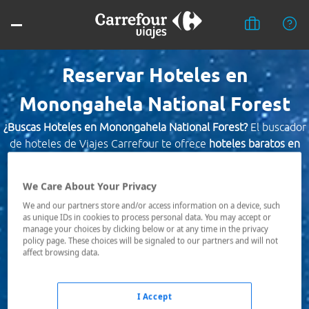
Reservar Hoteles en
Monongahela National Forest
¿Buscas Hoteles en Monongahela National Forest?
El buscador
de hoteles de Viajes Carrefour te ofrece
hoteles baratos en
Monongahela National Forest
a los mejores precios. Hoteles
céntricos o los mejor comunicados, el hotel que busques
We Care About Your Privacy
nosotros te lo encontramos al mejor precio.
We and our partners store and/or access information on a device, such
as unique IDs in cookies to process personal data. You may accept or
Destino *
manage your choices by clicking below or at any time in the privacy
policy page. These choices will be signaled to our partners and will not
affect browsing data.
Fechas *
09/08/2026 - 10/08/2026
I Accept