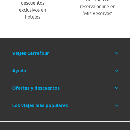
descuentos
reserva online en
exclusivos en
‘Mis Reservas’
hoteles
Viajes Carrefour
Ayuda
Ofertas y descuentos
Los viajes más populares