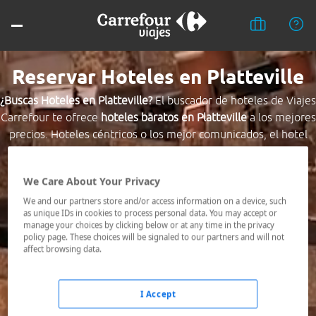
Reservar Hoteles en Platteville
¿Buscas Hoteles en Platteville?
El buscador de hoteles de Viajes
Carrefour te ofrece
hoteles baratos en Platteville
a los mejores
precios. Hoteles céntricos o los mejor comunicados, el hotel
que busques nosotros te lo encontramos al mejor precio.
We Care About Your Privacy
Destino *
We and our partners store and/or access information on a device, such
as unique IDs in cookies to process personal data. You may accept or
manage your choices by clicking below or at any time in the privacy
Fechas *
policy page. These choices will be signaled to our partners and will not
08/08/2026 - 09/08/2026
affect browsing data.
Ocupación *
1 habitación, 2 adultos
I Accept