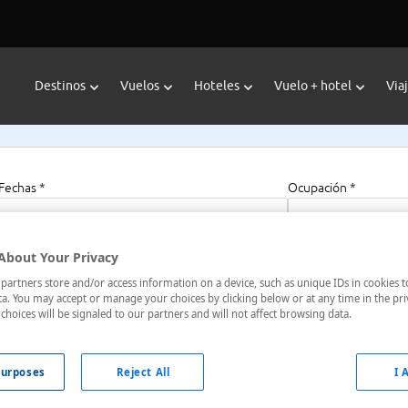
Destinos
Vuelos
Hoteles
Vuelo + hotel
Via
Fechas *
Ocupación *
06/08/2026 - 06/08/2027
1 habitación, 2 a
About Your Privacy
artners store and/or access information on a device, such as unique IDs in cookies t
a. You may accept or manage your choices by clicking below or at any time in the pri
choices will be signaled to our partners and will not affect browsing data.
a Roo, México
urposes
Reject All
I 