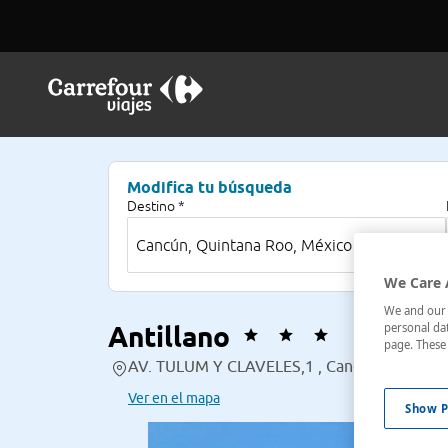
Modifica tu búsqueda
Destino *
We Care 
We and our p
Antillano
personal dat
page. These 
AV. TULUM Y CLAVELES,1 , Cancún, Quintan
Ver en el mapa
Show P