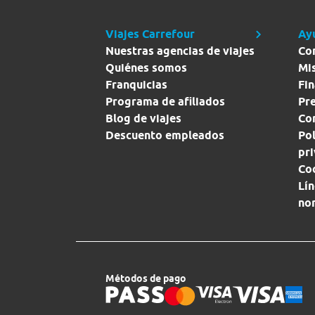
Viajes Carrefour
Ay
Nuestras agencias de viajes
Co
Quiénes somos
Mi
Franquicias
Fin
Programa de afiliados
Pr
Blog de viajes
Con
Descuento empleados
Pol
pr
Co
Lín
no
Métodos de pago