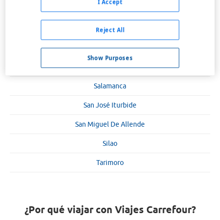
I Accept
Cortazar
Guanajuato
Reject All
Irapuato
Show Purposes
León
Salamanca
San José Iturbide
San Miguel De Allende
Silao
Tarimoro
¿Por qué viajar con Viajes Carrefour?