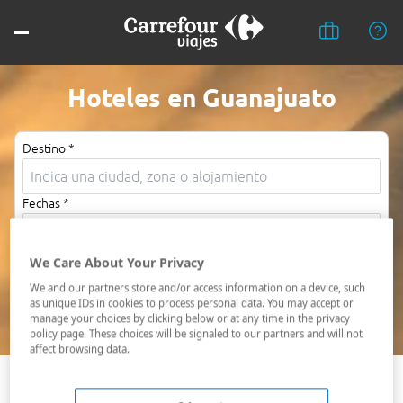
Hoteles en Guanajuato
Destino *
Fechas *
07/08/2026 - 08/08/2026
Ocupación *
We Care About Your Privacy
1 habitación, 2 adultos
We and our partners store and/or access information on a device, such
as unique IDs in cookies to process personal data. You may accept or
manage your choices by clicking below or at any time in the privacy
Buscar
policy page. These choices will be signaled to our partners and will not
affect browsing data.
Celaya