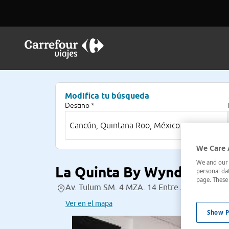
Modifica tu búsqueda
Destino *
We Care 
We and our p
La Quinta By Wyndham C
personal dat
page. These 
Av. Tulum SM. 4 MZA. 14 Entre Av,998872940
Ver en el mapa
Show P