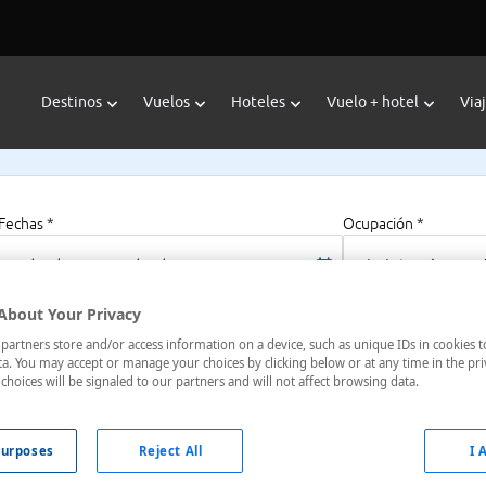
Destinos
Vuelos
Hoteles
Vuelo + hotel
Via
Fechas *
Ocupación *
06/08/2026 - 06/08/2027
1 habitación, 2 a
About Your Privacy
artners store and/or access information on a device, such as unique IDs in cookies t
ancún
a. You may accept or manage your choices by clicking below or at any time in the pri
choices will be signaled to our partners and will not affect browsing data.
0 6 , Cancún, Quintana Roo, México
urposes
Reject All
I 