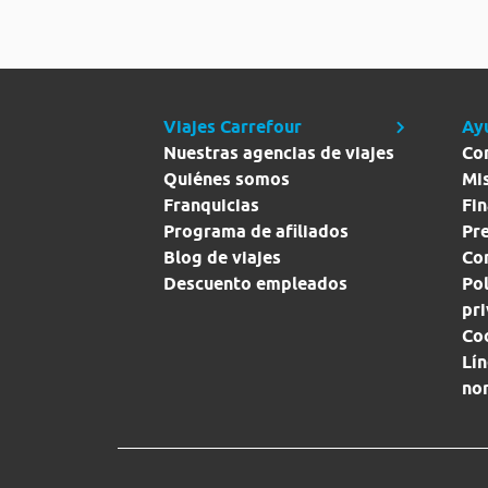
Viajes Carrefour
Ay
Nuestras agencias de viajes
Co
Quiénes somos
Mi
Franquicias
Fin
Programa de afiliados
Pr
Blog de viajes
Con
Descuento empleados
Pol
pr
Co
Lín
no