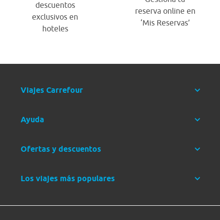
descuentos
reserva online en
exclusivos en
‘Mis Reservas’
hoteles
Viajes Carrefour
Ayuda
Ofertas y descuentos
Los viajes más populares