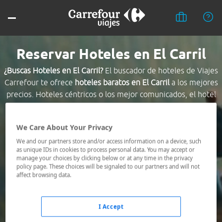
Reservar Hoteles en El Carril
¿Buscas Hoteles en El Carril?
El buscador de hoteles de Viajes
Carrefour te ofrece
hoteles baratos en El Carril
a los mejores
precios. Hoteles céntricos o los mejor comunicados, el hotel
que busques nosotros te lo encontramos al mejor precio.
We Care About Your Privacy
Destino *
We and our partners store and/or access information on a device, such
as unique IDs in cookies to process personal data. You may accept or
manage your choices by clicking below or at any time in the privacy
Fechas *
policy page. These choices will be signaled to our partners and will not
08/08/2026 - 09/08/2026
affect browsing data.
Ocupación *
1 habitación, 2 adultos
I Accept