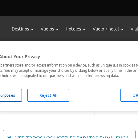
Destinos
Vuelos
Hoteles
Vuelo + hotel
Via
Reservar Hoteles en Valença
About Your Privacy
oteles de Viajes Carrefour te ofrece
hoteles baratos en Valenç
artners store and/or access information on a device, such as unique IDs in cookies t
a. You may accept or manage your choices by clicking below or at any time in the pri
nicados, el hotel que busques nosotros te lo encontramos al me
choices will be signaled to our partners and will not affect browsing data.
urposes
Reject All
I 
Fechas *
Ocupación *
08/08/2026 - 09/08/2026
1 habitación, 2 ad