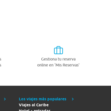
s
Gestiona tu reserva
s
online en ‘Mis Reservas’
Los viajes más populares
Viajes al Caribe
Hotel + entradas