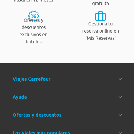
gratuita
Ofertas y
Gestiona tu
descuentos
reserva online en
exclusivos en
‘Mis Reservas’
hoteles
Viajes Carrefour
Ayuda
Ofertas y descuentos
Los viajes más populares