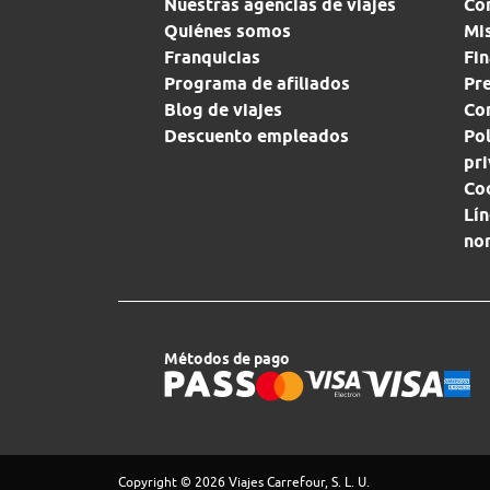
Nuestras agencias de viajes
Co
Quiénes somos
Mi
Franquicias
Fin
Programa de afiliados
Pr
Blog de viajes
Con
Descuento empleados
Pol
pr
Co
Lín
no
Métodos de pago
Copyright © 2026 Viajes Carrefour, S. L. U.