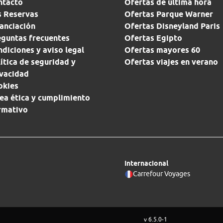
ntacto
Ofertas de última hora
s Reservas
Ofertas Parque Warner
anciación
Ofertas Disneyland Paris
eguntas frecuentes
Ofertas Egipto
diciones y aviso legal
Ofertas mayores 60
ítica de seguridad y
Ofertas viajes en verano
ivacidad
okies
ea ética y cumplimiento
rmativo
Internacional
Carrefour Voyages
v 6.5.0-1