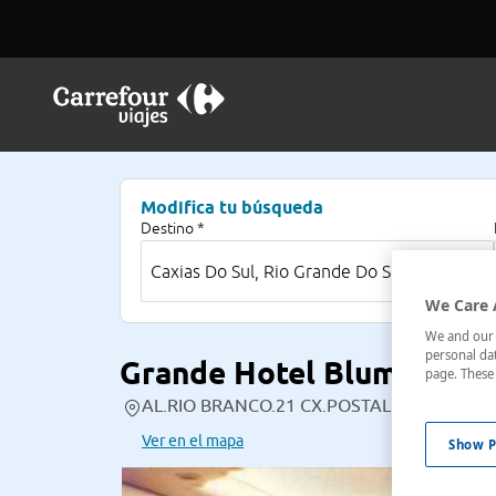
Modifica tu búsqueda
Destino *
We Care 
We and our p
personal dat
Grande Hotel Blumenau
page. These 
AL.RIO BRANCO.21 CX.POSTAL 571, , Caxias D
Ver en el mapa
Show P