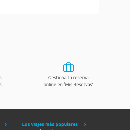
s
Gestiona tu reserva
s
online en ‘Mis Reservas’
Los viajes más populares