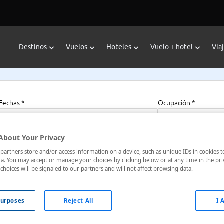
Destinos
Vuelos
Hoteles
Vuelo + hotel
Via
Fechas *
Ocupación *
08/08/2026 - 08/08/2027
1 habitación, 2 a
About Your Privacy
artners store and/or access information on a device, such as unique IDs in cookies t
a. You may accept or manage your choices by clicking below or at any time in the pri
choices will be signaled to our partners and will not affect browsing data.
o Sul, Rio Grande Do Sul, Brasil
urposes
Reject All
I 