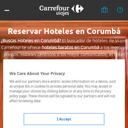
Reservar Hoteles en Corumbá
¿Buscas Hoteles en Corumbá?
El buscador de hoteles de Viajes
Carrefour te ofrece
hoteles baratos en Corumbá
a los mejores
precios. Hoteles céntricos o los mejor comunicados, el hotel
que busques nosotros te lo encontramos al mejor precio.
We Care About Your Privacy
Destino *
We and our partners store and/or access information on a device, such
as unique IDs in cookies to process personal data. You may accept or
manage your choices by clicking below or at any time in the privacy
Fechas *
policy page. These choices will be signaled to our partners and will not
07/08/2026 - 08/08/2026
affect browsing data.
Ocupación *
1 habitación, 2 adultos
I Accept