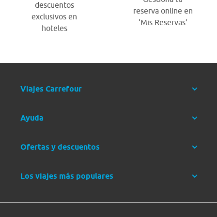
descuentos
reserva online en
exclusivos en
‘Mis Reservas’
hoteles
Viajes Carrefour
Ayuda
Ofertas y descuentos
Los viajes más populares