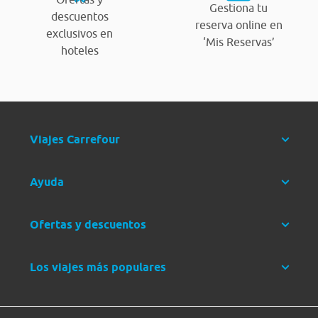
Gestiona tu
descuentos
reserva online en
exclusivos en
‘Mis Reservas’
hoteles
Viajes Carrefour
Ayuda
Ofertas y descuentos
Los viajes más populares