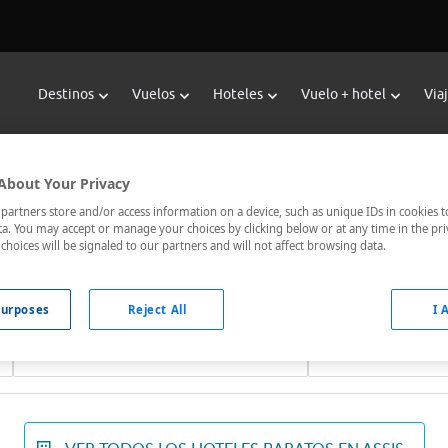
Destinos
Vuelos
Hoteles
Vuelo + hotel
Via
Reservar Hoteles en Assis
About Your Privacy
les de Viajes Carrefour te ofrece
hoteles baratos en Assis
a los
artners store and/or access information on a device, such as unique IDs in cookies t
a. You may accept or manage your choices by clicking below or at any time in the pri
ados, el hotel que busques nosotros te lo encontramos al mejor
choices will be signaled to our partners and will not affect browsing data.
urposes
Reject All
I 
Fechas *
Ocupación *
09/08/2026 - 10/08/2026
1 habitación, 2 ad