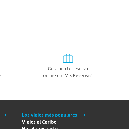
s
Gestiona tu reserva
s
online en ‘Mis Reservas’
Los viajes más populares
Viajes al Caribe
Hotel + entradas