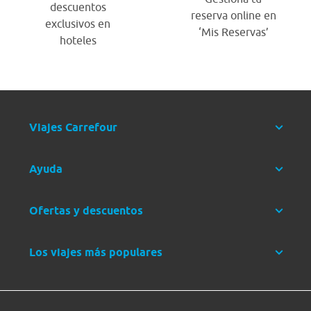
descuentos
reserva online en
exclusivos en
‘Mis Reservas’
hoteles
Viajes Carrefour
Ayuda
Ofertas y descuentos
Los viajes más populares