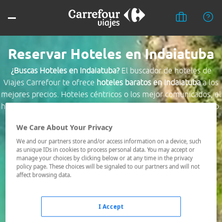
Reservar Hoteles en Indaiatuba
¿Buscas Hoteles en Indaiatuba?
El buscador de hoteles de
Viajes Carrefour te ofrece
hoteles baratos en Indaiatuba
a los
mejores precios. Hoteles céntricos o los mejor comunicados, el
hotel que busques nosotros te lo encontramos al mejor precio.
We Care About Your Privacy
Destino *
We and our partners store and/or access information on a device, such
as unique IDs in cookies to process personal data. You may accept or
manage your choices by clicking below or at any time in the privacy
Fechas *
policy page. These choices will be signaled to our partners and will not
06/08/2026 - 07/08/2026
affect browsing data.
Ocupación *
1 habitación, 2 adultos
I Accept