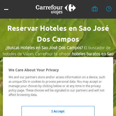
Reservar Hoteles en Sao José
Dos Campos
¿Buscas Hoteles en Sao José Dos Campos?
El buscador de
hoteles de Viajes Carrefour te ofrece
hoteles baratos en Sao
José Dos Campos
a los mejores precios. Hoteles céntricos o los
mejor comunicados, el hotel que busques nosotros te lo
We Care About Your Privacy
encontramos al mejor precio.
We and our partners store and/or access information on a device, such
as unique IDs in cookies to process personal data. You may accept or
Destino *
manage your choices by clicking below or at any time in the privacy
policy page. These choices will be signaled to our partners and will not
affect browsing data.
Fechas *
08/08/2026 - 09/08/2026
I Accept