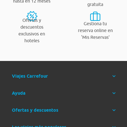
hasta en 12 meses
gratuita
Ofertas y
Gestiona tu
descuentos
reserva online en
exclusivos en
‘Mis Reservas’
hoteles
Viajes Carrefour
Ayuda
Ofertas y descuentos