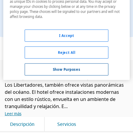
as unique IDs in cookies to process personal data. You may accept or
manage your choices by clicking below or at any time in the privacy
policy page. These choices will be signaled to our partners and will not
affect browsing data.
I Accept
Ver en el mapa
Reject All
Show Purposes
El hotel se encuentra ubicado junto a la bahía de
Paracas, a solo cuatro horas de Lima, sobre la Avenida
Los Libertadores, también ofrece vistas panorámicas
del océano. El hotel ofrece instalaciones modernas
con un estilo rústico, envuelta en un ambiente de
tranquilidad y relajación. E...
Leer más
Descripción
Servicios