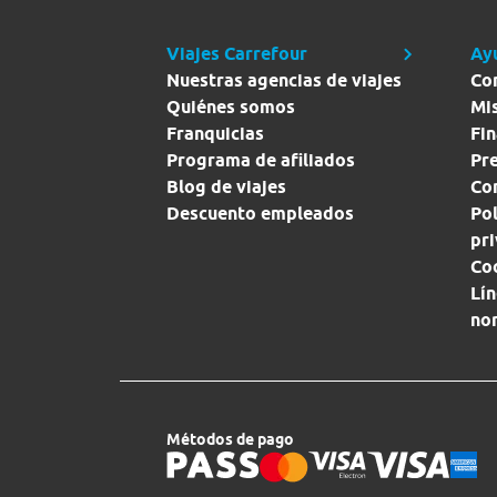
Viajes Carrefour
Ay
Nuestras agencias de viajes
Co
Quiénes somos
Mi
Franquicias
Fin
Programa de afiliados
Pr
Blog de viajes
Con
Descuento empleados
Pol
pr
Co
Lín
no
Métodos de pago