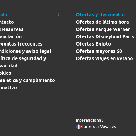
uda
Ofertas y descuentos
ntacto
Ofertas de última hora
s Reservas
Ofertas Parque Warner
anciación
Ofertas Disneyland Paris
eguntas frecuentes
Ofertas Egipto
diciones y aviso legal
Ofertas mayores 60
ítica de seguridad y
Ofertas viajes en verano
ivacidad
okies
ea ética y cumplimiento
rmativo
Internacional
Carrefour Voyages