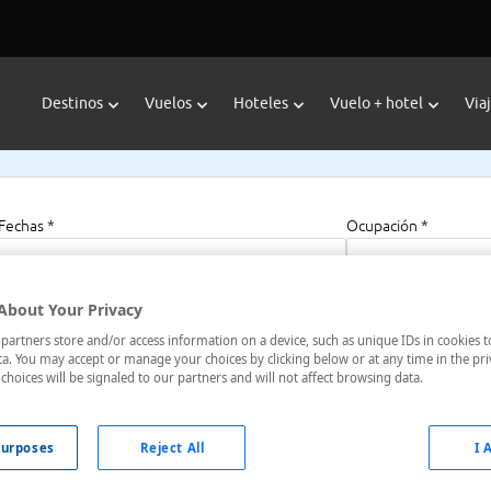
Destinos
Vuelos
Hoteles
Vuelo + hotel
Via
Fechas *
Ocupación *
08/08/2026 - 08/08/2027
1 habitación, 2 a
About Your Privacy
artners store and/or access information on a device, such as unique IDs in cookies t
a. You may accept or manage your choices by clicking below or at any time in the pri
choices will be signaled to our partners and will not affect browsing data.
ay
urposes
Reject All
I 