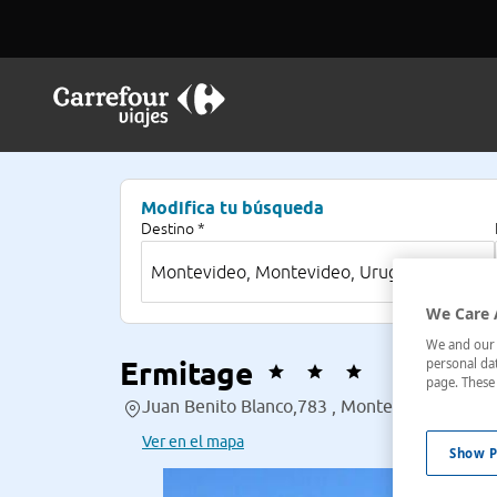
Modifica tu búsqueda
Destino *
We Care 
We and our p
Ermitage
personal dat
page. These 
Juan Benito Blanco,783 , Montevideo, Urugu
Ver en el mapa
Show P