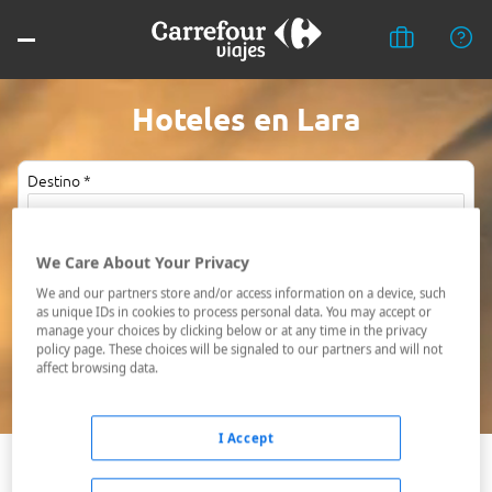
Hoteles en Lara
Destino *
Fechas *
We Care About Your Privacy
09/08/2026 - 10/08/2026
We and our partners store and/or access information on a device, such
as unique IDs in cookies to process personal data. You may accept or
Ocupación *
manage your choices by clicking below or at any time in the privacy
1 habitación, 2 adultos
policy page. These choices will be signaled to our partners and will not
affect browsing data.
Buscar
I Accept
Barquisimeto