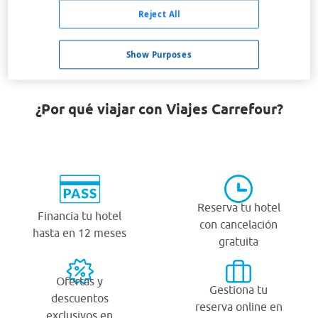
Ciudad Ojeda
Reject All
Maracaibo
Show Purposes
¿Por qué viajar con Viajes Carrefour?
Reserva tu hotel
Financia tu hotel
con cancelación
hasta en 12 meses
gratuita
Ofertas y
Gestiona tu
descuentos
reserva online en
exclusivos en