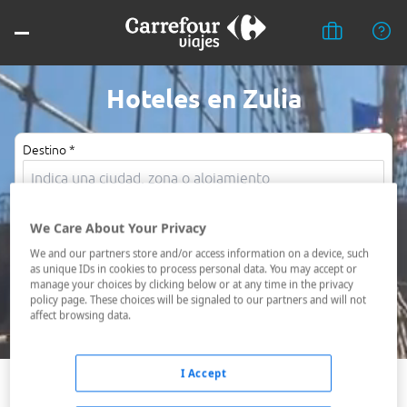
Hoteles en Zulia
Destino *
Fechas *
We Care About Your Privacy
07/08/2026 - 08/08/2026
We and our partners store and/or access information on a device, such
Ocupación *
as unique IDs in cookies to process personal data. You may accept or
manage your choices by clicking below or at any time in the privacy
1 habitación, 2 adultos
policy page. These choices will be signaled to our partners and will not
affect browsing data.
Buscar
I Accept
Cabimas