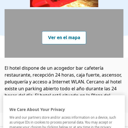
Ver en el mapa
El hotel dispone de un acogedor bar cafetería
restaurante, recepción 24 horas, caja fuerte, ascensor,
peluquería y acceso a Internet WLAN. Cercano al hotel
existe un parking abierto todo el año durante las 24
horas del día. El hotel está situado en la Plaza del
Carmen, en pleno centro d...
We Care About Your Privacy
Leer más
We and our partners store and/or access information on a device, such
Descripción
Servicios
Habitaciones
as unique IDs in cookies to process personal data. You may accept or
manage your choices by clicking below or at any time in the privacy