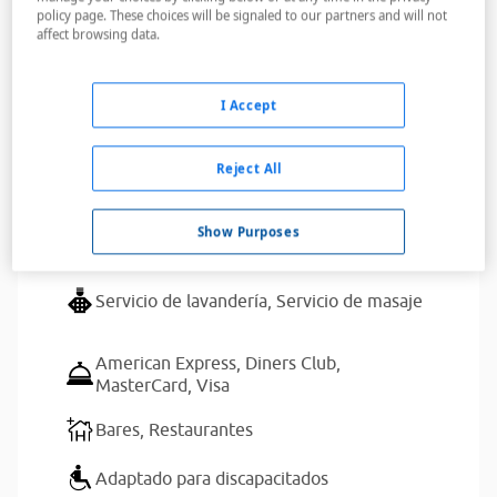
policy page. These choices will be signaled to our partners and will not
affect browsing data.
Servicios del alojamiento
I Accept
Dispone de aparcamiento para clientes
Reject All
Ascensores,
Caja de seguridad
Show Purposes
Acceso a Internet,
Acceso a Internet Wifi
Servicio de lavandería,
Servicio de masaje
American Express,
Diners Club,
MasterCard,
Visa
Bares,
Restaurantes
Adaptado para discapacitados