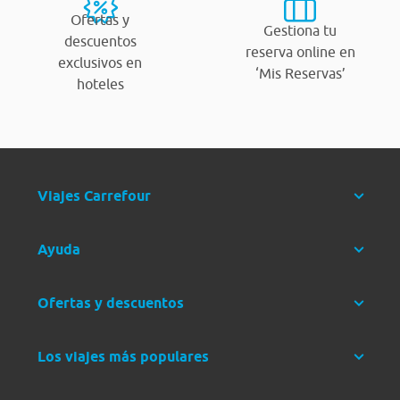
Ofertas y
Gestiona tu
descuentos
reserva online en
exclusivos en
‘Mis Reservas’
hoteles
Viajes Carrefour
Ayuda
Ofertas y descuentos
Los viajes más populares