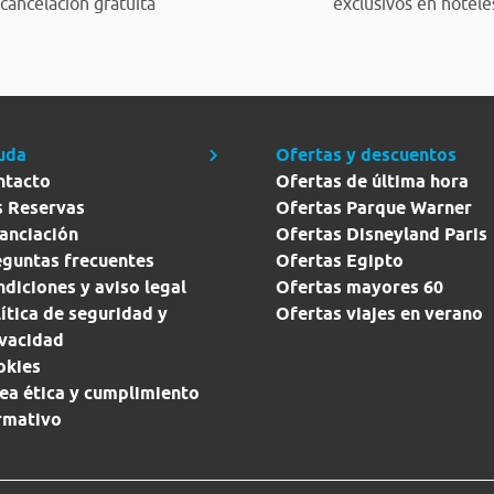
cancelación gratuita
exclusivos en hotele
uda
Ofertas y descuentos
ntacto
Ofertas de última hora
s Reservas
Ofertas Parque Warner
anciación
Ofertas Disneyland Paris
eguntas frecuentes
Ofertas Egipto
diciones y aviso legal
Ofertas mayores 60
ítica de seguridad y
Ofertas viajes en verano
ivacidad
okies
ea ética y cumplimiento
rmativo