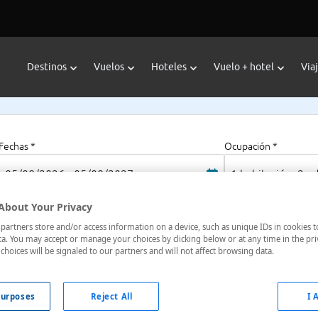
Destinos
Vuelos
Hoteles
Vuelo + hotel
Via
Fechas *
Ocupación *
05/08/2026 - 05/08/2027
1 habitación, 2 a
About Your Privacy
artners store and/or access information on a device, such as unique IDs in cookies t
a. You may accept or manage your choices by clicking below or at any time in the pri
choices will be signaled to our partners and will not affect browsing data.
nan, China
urposes
Reject All
I 