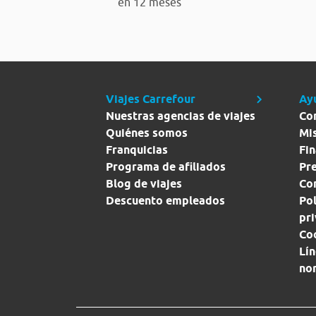
en 12 meses
Viajes Carrefour
Ay
Nuestras agencias de viajes
Co
Quiénes somos
Mi
Franquicias
Fin
Programa de afiliados
Pr
Blog de viajes
Con
Descuento empleados
Pol
pr
Co
Lín
no