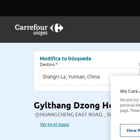
Modifica tu búsqueda
Destino *
We Care 
We and our p
Gylthang Dzong Hotel
personal dat
page. These 
HUANGCHENG EAST ROAD, , Shangri-La, Yun
Ver en el mapa
Show P