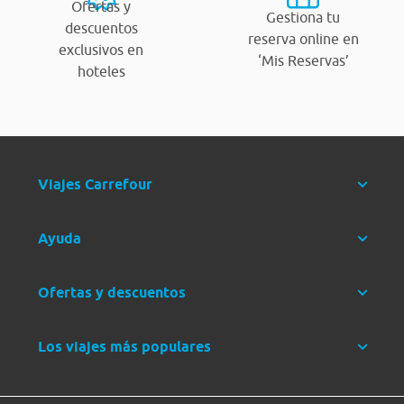
Ofertas y
Gestiona tu
descuentos
reserva online en
exclusivos en
‘Mis Reservas’
hoteles
Viajes Carrefour
Ayuda
Ofertas y descuentos
Los viajes más populares