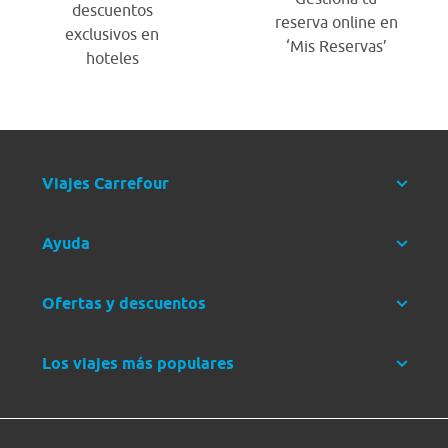
descuentos
reserva online en
exclusivos en
‘Mis Reservas’
hoteles
Viajes Carrefour
Ayuda
Ofertas y descuentos
Los viajes más populares