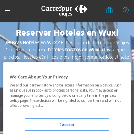
Reservar Hoteles en Wuxi
¿Buscas Hoteles en Wuxi?
El buscador de hoteles de Viajes
Carrefour te ofrece
hoteles baratos en Wuxi
a los mejores
precios. Hoteles céntricos o los mejor comunicados, el hotel
que busques nosotros te lo encontramos al mejor precio.
We Care About Your Privacy
Destino *
We and our partners store and/or access information on a device, such
as unique IDs in cookies to process personal data. You may accept or
manage your choices by clicking below or at any time in the privacy
Fechas *
policy page. These choices will be signaled to our partners and will not
07/08/2026 - 08/08/2026
affect browsing data.
Ocupación *
1 habitación, 2 adultos
I Accept