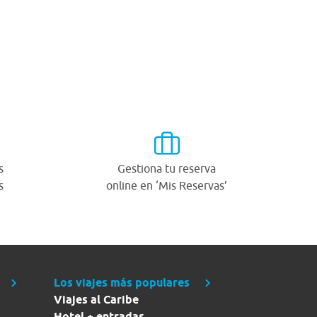
s
Gestiona tu reserva
s
online en ‘Mis Reservas’
Los viajes más populares
Viajes al Caribe
Hotel + entradas