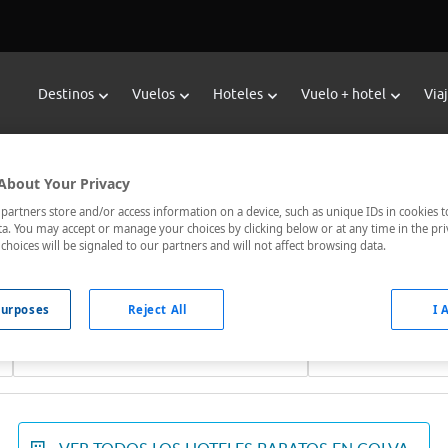
Destinos
Vuelos
Hoteles
Vuelo + hotel
Via
Reservar Hoteles en Colva
About Your Privacy
les de Viajes Carrefour te ofrece
hoteles baratos en Colva
a los
artners store and/or access information on a device, such as unique IDs in cookies t
a. You may accept or manage your choices by clicking below or at any time in the pri
ados, el hotel que busques nosotros te lo encontramos al mejor
choices will be signaled to our partners and will not affect browsing data.
urposes
Reject All
I 
Fechas *
Ocupación *
07/08/2026 - 08/08/2026
1 habitación, 2 ad