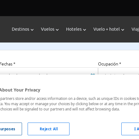
Destinos
Vuelos
Hoteles
Vuelo + hotel
Via
Fechas *
Ocupación *
08/08/2026 - 08/08/2027
1 habitación, 2 a
About Your Privacy
artners store and/or access information on a device, such as unique IDs in cookies t
a. You may accept or manage your choices by clicking below or at any time in the pri
choices will be signaled to our partners and will not affect browsing data.
ndonesia
urposes
Reject All
I 