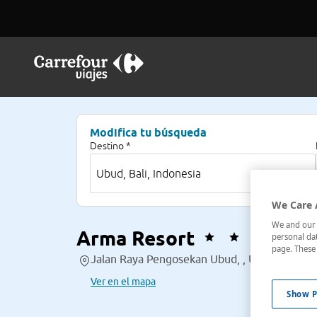
Modifica tu búsqueda
Destino *
We Care 
We and our p
Arma Resort
personal dat
page. These 
Jalan Raya Pengosekan Ubud, , Ubud, Bali, I
Ver en el mapa
Show P