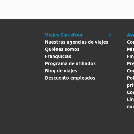
Viajes Carrefour
Ay
Nuestras agencias de viajes
Co
Quiénes somos
Mi
Franquicias
Fin
Programa de afiliados
Pr
Blog de viajes
Con
Descuento empleados
Pol
pr
Co
Lín
no