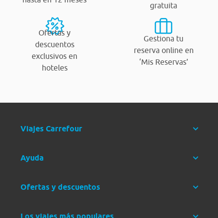
gratuita
Ofertas y
Gestiona tu
descuentos
reserva online en
exclusivos en
‘Mis Reservas’
hoteles
Viajes Carrefour
Ayuda
Ofertas y descuentos
Los viajes más populares