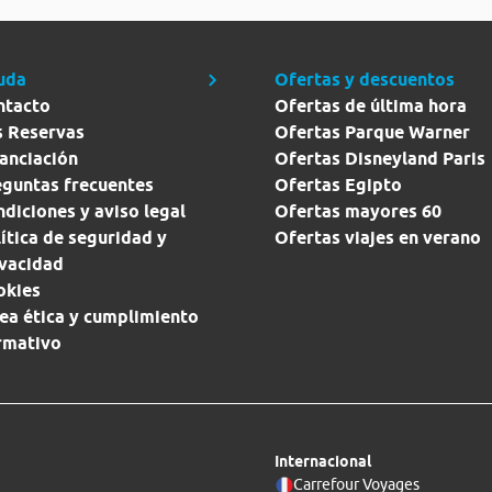
uda
Ofertas y descuentos
ntacto
Ofertas de última hora
s Reservas
Ofertas Parque Warner
anciación
Ofertas Disneyland Paris
eguntas frecuentes
Ofertas Egipto
diciones y aviso legal
Ofertas mayores 60
ítica de seguridad y
Ofertas viajes en verano
ivacidad
okies
ea ética y cumplimiento
rmativo
Internacional
Carrefour Voyages