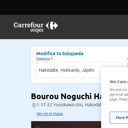
Modifica tu búsqueda
Destino *
We Care 
We and our p
Bourou Noguchi Hakodat
personal dat
page. These 
1-17-22 Yunokawa-cho, Hakodate-shi, Hokkai
Ver en el mapa
Show P