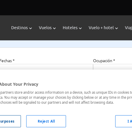
Destinos
Vuelos
Hoteles
Vuelo + hotel
Via
Fechas *
Ocupación *
06/08/2026 - 06/08/2027
1 habitación, 2 a
About Your Privacy
artners store and/or access information on a device, such as unique IDs in cookies t
e
a. You may accept or manage your choices by clicking below or at any time in the pri
choices will be signaled to our partners and will not affect browsing data.
do, , Hakodate, Hokkaido, Japón
urposes
Reject All
I 