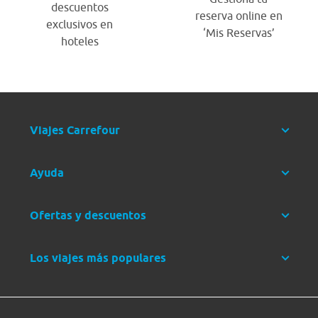
descuentos
reserva online en
exclusivos en
‘Mis Reservas’
hoteles
Viajes Carrefour
Ayuda
Ofertas y descuentos
Los viajes más populares