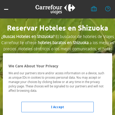
Reservar Hoteles en Shizuoka
¿Buscas Hoteles en Shizuoka?
El buscador de hoteles de Viajes
Carrefour te ofrece
hoteles baratos en Shizuoka
a los mejores
precios. Hoteles céntricos o los mejor comunicados, el hotel
que busques nosotros te lo encontramos al mejor precio.
We Care About Your Privacy
Destino *
We and our partners store and/or access information on a device, such
as unique IDs in cookies to process personal data. You may accept or
manage your choices by clicking below or at any time in the privacy
Fechas *
policy page. These choices will be signaled to our partners and will not
06/08/2026 - 07/08/2026
affect browsing data.
Ocupación *
1 habitación, 2 adultos
I Accept