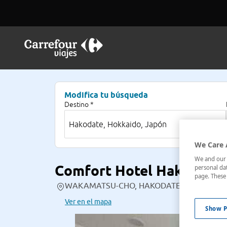
Modifica tu búsqueda
Destino *
We Care 
We and our p
Comfort Hotel Hakodate
personal dat
page. These 
WAKAMATSU-CHO, HAKODATE,16-3 , Hakodat
Ver en el mapa
Show P