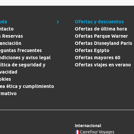
uda
Ofertas y descuentos
ntacto
Ofertas de última hora
s Reservas
Ofertas Parque Warner
anciación
Ofertas Disneyland Paris
eguntas frecuentes
Ofertas Egipto
diciones y aviso legal
Ofertas mayores 60
ítica de seguridad y
Ofertas viajes en verano
ivacidad
okies
ea ética y cumplimiento
rmativo
Internacional
Carrefour Voyages