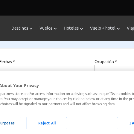
Destinos
Vuelos
Hoteles
Vuelo + hotel
Via
Fechas *
Ocupación *
06/08/2026 - 06/08/2027
1 habitación, 2 a
About Your Privacy
artners store and/or access information on a device, such as unique IDs in cookies t
a. You may accept or manage your choices by clicking below or at any time in the pri
choices will be signaled to our partners and will not affect browsing data.
e, Hokkaido, Japón
urposes
Reject All
I 