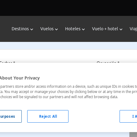
Destinos
Vuelos
Hoteles
Vuelo + hotel
Via
Fechas *
Ocupación *
07/08/2026 - 07/08/2027
1 habitación, 2 a
About Your Privacy
artners store and/or access information on a device, such as unique IDs in cookies t
a. You may accept or manage your choices by clicking below or at any time in the pri
choices will be signaled to our partners and will not affect browsing data.
 Kinki, Japón
urposes
Reject All
I 