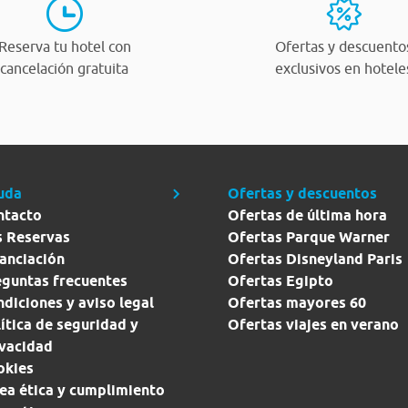
Reserva tu hotel con
Ofertas y descuento
cancelación gratuita
exclusivos en hotele
uda
Ofertas y descuentos
ntacto
Ofertas de última hora
s Reservas
Ofertas Parque Warner
anciación
Ofertas Disneyland Paris
eguntas frecuentes
Ofertas Egipto
diciones y aviso legal
Ofertas mayores 60
ítica de seguridad y
Ofertas viajes en verano
ivacidad
okies
ea ética y cumplimiento