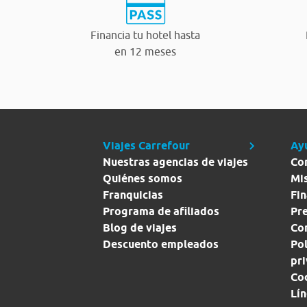
Financia tu hotel hasta
en 12 meses
Viajes Carrefour
Ay
Nuestras agencias de viajes
Co
Quiénes somos
Mi
Franquicias
Fin
Programa de afiliados
Pr
Blog de viajes
Con
Descuento empleados
Pol
pr
Co
Lín