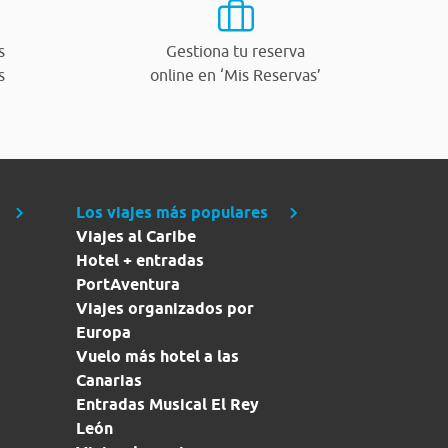
s
Gestiona tu reserva
s
online en ‘Mis Reservas’
Los viajes más populares
Viajes al Caribe
Hotel + entradas
PortAventura
Viajes organizados por
Europa
Vuelo más hotel a las
Canarias
Entradas Musical El Rey
León