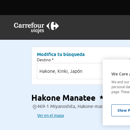
Modifica tu búsqueda
Destino *
We Care 
We and our p
personal dat
page. These 
Hakone Manatee
469-1 Miyanoshita, Hakone-machi, , , Hakone,
Show P
Ver en el mapa