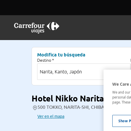
Modifica tu búsqueda
Destino *
We Care 
We and our p
Hotel Nikko Narita
personal dat
page. These 
500 TOKKO, NARITA-SHI, CHIBA, 11 , Narita,
Ver en el mapa
Show P