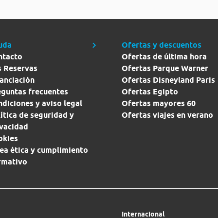
uda
Ofertas y descuentos
ntacto
Ofertas de última hora
s Reservas
Ofertas Parque Warner
anciación
Ofertas Disneyland Paris
eguntas frecuentes
Ofertas Egipto
diciones y aviso legal
Ofertas mayores 60
ítica de seguridad y
Ofertas viajes en verano
ivacidad
okies
ea ética y cumplimiento
rmativo
Internacional