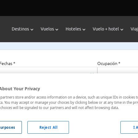
Destinos
Vuelos
Hoteles
Vuelo + hotel
Via
Fechas *
Ocupación *
07/08/2026 - 07/08/2027
1 habitación, 2 a
About Your Privacy
artners store and/or access information on a device, such as unique IDs in cookies t
a. You may accept or manage your choices by clicking below or at any time in the pri
choices will be signaled to our partners and will not affect browsing data.
 Kanto, Japón
urposes
Reject All
I 