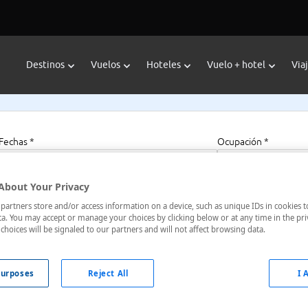
Destinos
Vuelos
Hoteles
Vuelo + hotel
Via
Fechas *
Ocupación *
07/08/2026 - 07/08/2027
1 habitación, 2 a
About Your Privacy
artners store and/or access information on a device, such as unique IDs in cookies t
a. You may accept or manage your choices by clicking below or at any time in the pri
choices will be signaled to our partners and will not affect browsing data.
o, , Hakodate, Hokkaido, Japón
urposes
Reject All
I 