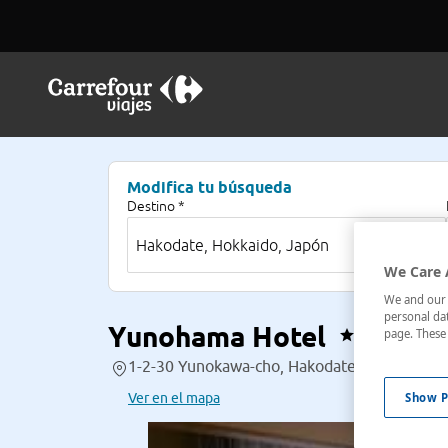
Modifica tu búsqueda
Destino *
We Care 
We and our p
personal dat
Yunohama Hotel
page. These 
1-2-30 Yunokawa-cho, Hakodate-shi, Hokkaid
Ver en el mapa
Show P