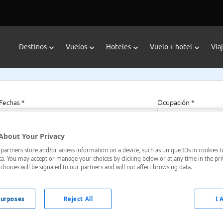
Destinos
Vuelos
Hoteles
Vuelo + hotel
Via
Fechas *
Ocupación *
06/08/2026 - 06/08/2027
1 habitación, 2 a
About Your Privacy
artners store and/or access information on a device, such as unique IDs in cookies t
a. You may accept or manage your choices by clicking below or at any time in the pri
choices will be signaled to our partners and will not affect browsing data.
urposes
Reject All
I 