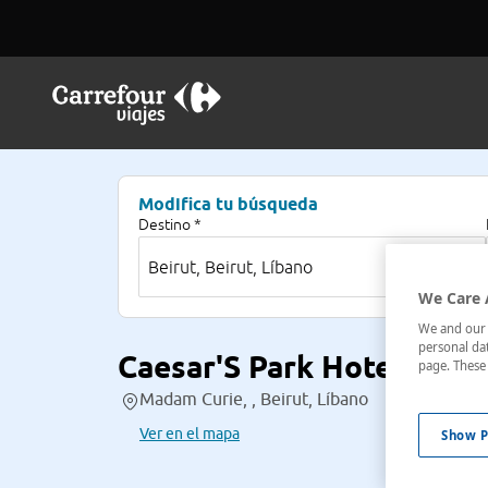
Modifica tu búsqueda
Destino *
We Care 
We and our p
personal dat
Caesar'S Park Hotel
page. These 
Madam Curie, , Beirut, Líbano
Ver en el mapa
Show P