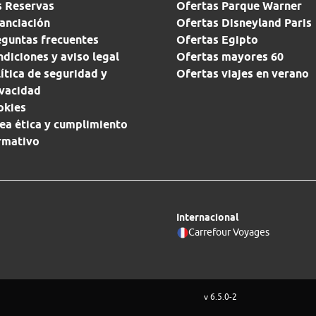
s Reservas
Ofertas Parque Warner
anciación
Ofertas Disneyland Paris
eguntas frecuentes
Ofertas Egipto
diciones y aviso legal
Ofertas mayores 60
ítica de seguridad y
Ofertas viajes en verano
ivacidad
okies
ea ética y cumplimiento
rmativo
Internacional
Carrefour Voyages
v 6.5.0-2