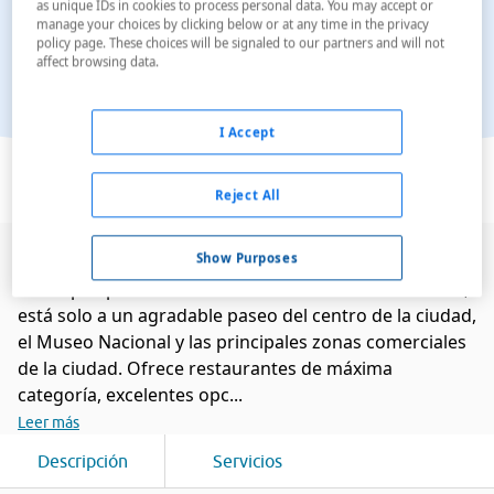
as unique IDs in cookies to process personal data. You may accept or
manage your choices by clicking below or at any time in the privacy
policy page. These choices will be signaled to our partners and will not
affect browsing data.
I Accept
Ver en el mapa
Reject All
Show Purposes
Este establecimiento, situado en la cornisa de Beirut,
un amplio paseo marítimo con vistas al Mediterráneo,
está solo a un agradable paseo del centro de la ciudad,
el Museo Nacional y las principales zonas comerciales
de la ciudad. Ofrece restaurantes de máxima
categoría, excelentes opc...
Leer más
Descripción
Servicios