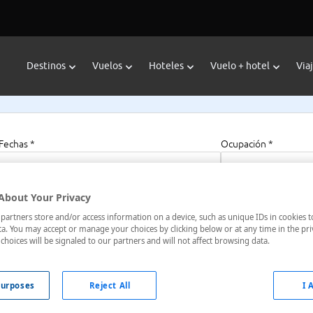
Destinos
Vuelos
Hoteles
Vuelo + hotel
Via
Fechas *
Ocupación *
06/08/2026 - 06/08/2027
1 habitación, 2 a
About Your Privacy
artners store and/or access information on a device, such as unique IDs in cookies t
l Macau
a. You may accept or manage your choices by clicking below or at any time in the pri
choices will be signaled to our partners and will not affect browsing data.
Macao, Macao
urposes
Reject All
I 