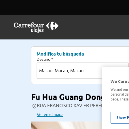
Modifica tu búsqueda
Destino *
We Care 
We and our p
Fu Hua Guang Dong Hote
personal dat
page. These 
RUA FRANCISCO XAVIER PEREIRA 98-102, , 
Ver en el mapa
Show P