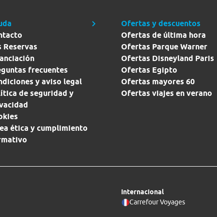
uda
Ofertas y descuentos
ntacto
Ofertas de última hora
s Reservas
Ofertas Parque Warner
anciación
Ofertas Disneyland Paris
eguntas frecuentes
Ofertas Egipto
diciones y aviso legal
Ofertas mayores 60
ítica de seguridad y
Ofertas viajes en verano
ivacidad
okies
ea ética y cumplimiento
rmativo
Internacional
Carrefour Voyages