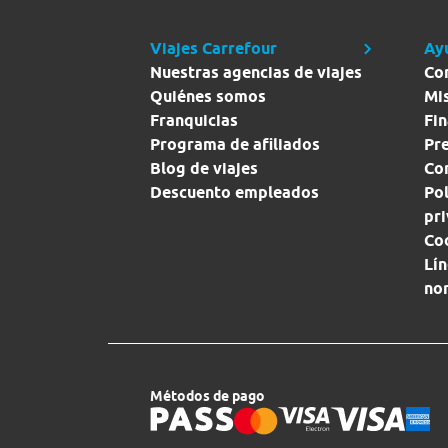
Viajes Carrefour
Ay
Nuestras agencias de viajes
Co
Quiénes somos
Mi
Franquicias
Fin
Programa de afiliados
Pr
Blog de viajes
Con
Descuento empleados
Pol
pr
Co
Lín
no
Métodos de pago