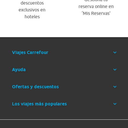
descuentos
reserva online en
exclusivos en
‘Mis Reservas’
hoteles
Viajes Carrefour
Ayuda
Ofertas y descuentos
Los viajes más populares