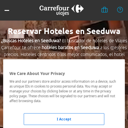
Reservar Hoteles en Seeduwa
¿Buscas Hoteles en Seeduwa?
El buscador de hoteles de Viajes
Carrefour te ofrece
hoteles baratos en Seeduwa
a los mejores
precios. Hoteles céntricos o los mejor comunicados, el hotel
que busques nosotros te lo encontramos al mejor precio.
We Care About Your Privacy
Destino *
We and our partners store and/or access information on a device, such
as unique IDs in cookies to process personal data. You may accept or
manage your choices by clicking below or at any time in the privacy
Fechas *
policy page. These choices will be signaled to our partners and will not
06/08/2026 - 07/08/2026
affect browsing data.
Ocupación *
1 habitación, 2 adultos
I Accept