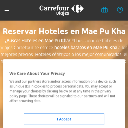
Reservar Hoteles en Mae Pu Kha
¿Buscas Hoteles en Mae Pu Kha?
El buscador de hoteles de
Viajes Carrefour te ofrece
hoteles baratos en Mae Pu Kha
a los
mejores precios. Hoteles céntricos o los mejor comunicados, el
hotel que busques nosotros te lo encontramos al mejor precio.
We Care About Your Privacy
Destino *
We and our partners store and/or access information on a device, such
as unique IDs in cookies to process personal data. You may accept or
manage your choices by clicking below or at any time in the privacy
Fechas *
policy page. These choices will be signaled to our partners and will not
07/08/2026 - 08/08/2026
affect browsing data.
Ocupación *
1 habitación, 2 adultos
I Accept