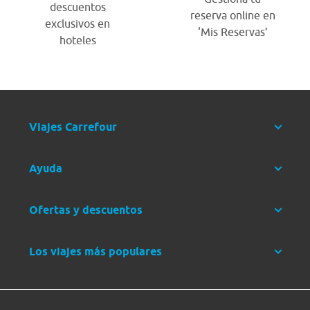
descuentos
reserva online en
exclusivos en
‘Mis Reservas’
hoteles
Viajes Carrefour
Ayuda
Ofertas y descuentos
Los viajes más populares