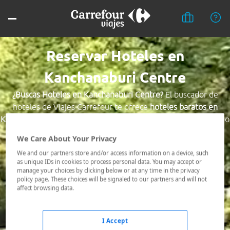
Reservar Hoteles en
Kanchanaburi Centre
¿Buscas Hoteles en Kanchanaburi Centre?
El buscador de
hoteles de Viajes Carrefour te ofrece
hoteles baratos en
Kanchanaburi Centre
a los mejores precios. Hoteles céntricos o
los mejor comunicados, el hotel que busques nosotros te lo
We Care About Your Privacy
encontramos al mejor precio.
We and our partners store and/or access information on a device, such
as unique IDs in cookies to process personal data. You may accept or
Destino *
manage your choices by clicking below or at any time in the privacy
policy page. These choices will be signaled to our partners and will not
affect browsing data.
Fechas *
09/08/2026 - 10/08/2026
I Accept