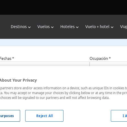
Destinos
Vuelos
Hoteles
Vuelo + hotel
Via
Fechas *
Ocupación *
06/08/2026 - 06/08/2027
1 habitación, 2 a
About Your Privacy
artners store and/or access information on a device, such as unique IDs in cookies t
ping Chiangmai
a. You may accept or manage your choices by clicking below or at any time in the pri
choices will be signaled to our partners and will not affect browsing data.
211 , Mae Rim, Chiang Mai, Tailandia
urposes
Reject All
I 