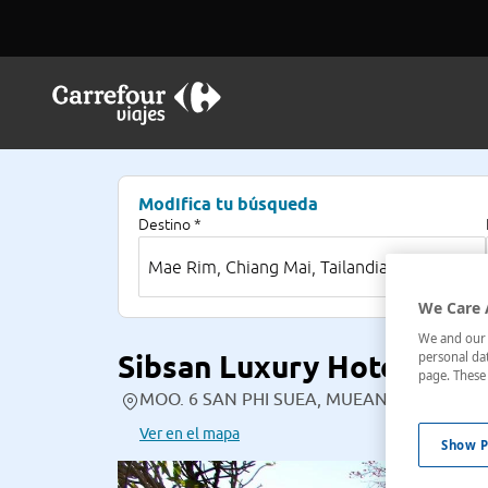
Modifica tu búsqueda
Destino *
We Care 
We and our p
Sibsan Luxury Hotel Rim
personal dat
page. These 
MOO. 6 SAN PHI SUEA, MUEANG, CHIANG MAI,
Ver en el mapa
Show P