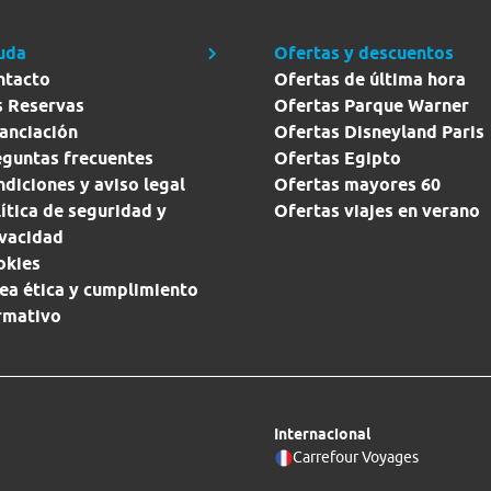
uda
Ofertas y descuentos
ntacto
Ofertas de última hora
s Reservas
Ofertas Parque Warner
anciación
Ofertas Disneyland Paris
eguntas frecuentes
Ofertas Egipto
diciones y aviso legal
Ofertas mayores 60
ítica de seguridad y
Ofertas viajes en verano
ivacidad
okies
ea ética y cumplimiento
rmativo
Internacional
Carrefour Voyages