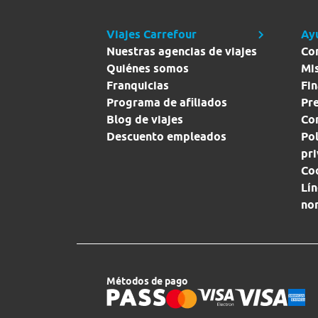
Viajes Carrefour
Ay
Nuestras agencias de viajes
Co
Quiénes somos
Mi
Franquicias
Fin
Programa de afiliados
Pr
Blog de viajes
Con
Descuento empleados
Pol
pr
Co
Lín
no
Métodos de pago