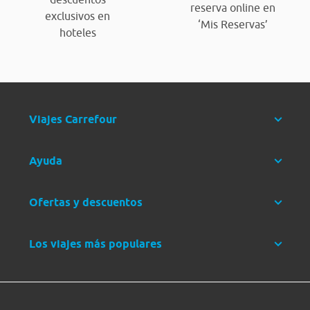
reserva online en
exclusivos en
‘Mis Reservas’
hoteles
Viajes Carrefour
Ayuda
Ofertas y descuentos
Los viajes más populares