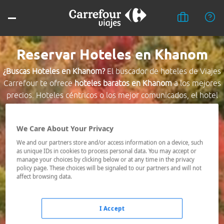
Reservar Hoteles en Khanom
¿Buscas Hoteles en Khanom?
El buscador de hoteles de Viajes
Carrefour te ofrece
hoteles baratos en Khanom
a los mejores
precios. Hoteles céntricos o los mejor comunicados, el hotel
que busques nosotros te lo encontramos al mejor precio.
We Care About Your Privacy
Destino *
We and our partners store and/or access information on a device, such
as unique IDs in cookies to process personal data. You may accept or
manage your choices by clicking below or at any time in the privacy
Fechas *
policy page. These choices will be signaled to our partners and will not
08/08/2026 - 09/08/2026
affect browsing data.
Ocupación *
1 habitación, 2 adultos
I Accept