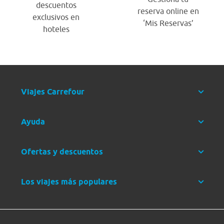
descuentos
reserva online en
exclusivos en
‘Mis Reservas’
hoteles
Viajes Carrefour
Ayuda
Ofertas y descuentos
Los viajes más populares